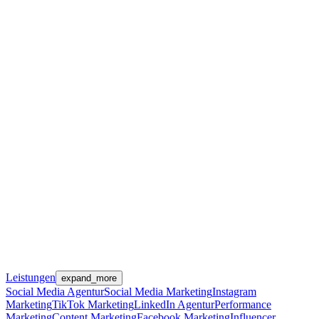
Leistungen
expand_more
Social Media Agentur
Social Media Marketing
Instagram
Marketing
TikTok Marketing
LinkedIn Agentur
Performance
Marketing
Content Marketing
Facebook Marketing
Influencer