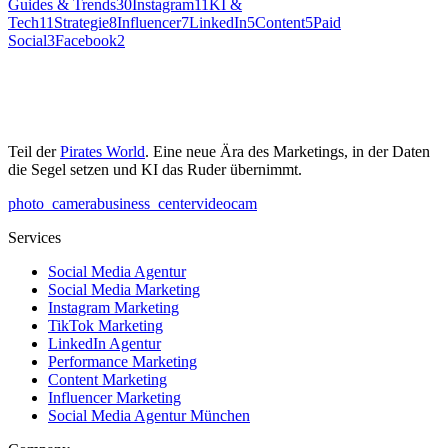
Guides & Trends
30
Instagram
11
KI &
Tech
11
Strategie
8
Influencer
7
LinkedIn
5
Content
5
Paid
Social
3
Facebook
2
Teil der
Pirates World
. Eine neue Ära des Marketings, in der Daten
die Segel setzen und KI das Ruder übernimmt.
photo_camera
business_center
videocam
Services
Social Media Agentur
Social Media Marketing
Instagram Marketing
TikTok Marketing
LinkedIn Agentur
Performance Marketing
Content Marketing
Influencer Marketing
Social Media Agentur München