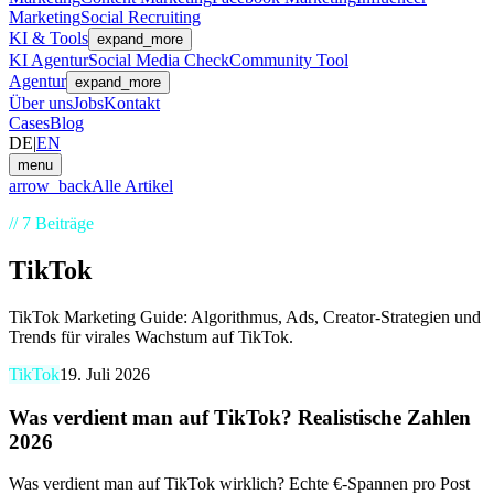
Marketing
Social Recruiting
KI & Tools
expand_more
KI Agentur
Social Media Check
Community Tool
Agentur
expand_more
Über uns
Jobs
Kontakt
Cases
Blog
DE
|
EN
menu
arrow_back
Alle Artikel
//
7
Beiträge
TikTok
TikTok Marketing Guide: Algorithmus, Ads, Creator-Strategien und
Trends für virales Wachstum auf TikTok.
TikTok
19. Juli 2026
Was verdient man auf TikTok? Realistische Zahlen
2026
Was verdient man auf TikTok wirklich? Echte €-Spannen pro Post