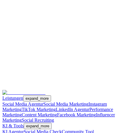
Leistungen
expand_more
Social Media Agentur
Social Media Marketing
Instagram
Marketing
TikTok Marketing
LinkedIn Agentur
Performance
Marketing
Content Marketing
Facebook Marketing
Influencer
Marketing
Social Recruiting
KI & Tools
expand_more
KI Agentur
Social Media Check
Community Tool