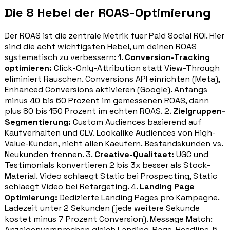
Die 8 Hebel der ROAS-Optimierung
Der ROAS ist die zentrale Metrik fuer Paid Social ROI. Hier
sind die acht wichtigsten Hebel, um deinen ROAS
systematisch zu verbessern: 1.
Conversion-Tracking
optimieren:
Click-Only-Attribution statt View-Through
eliminiert Rauschen. Conversions API einrichten (Meta),
Enhanced Conversions aktivieren (Google). Anfangs
minus 40 bis 60 Prozent im gemessenen ROAS, dann
plus 80 bis 150 Prozent im echten ROAS. 2.
Zielgruppen-
Segmentierung:
Custom Audiences basierend auf
Kaufverhalten und CLV. Lookalike Audiences von High-
Value-Kunden, nicht allen Kaeufern. Bestandskunden vs.
Neukunden trennen. 3.
Creative-Qualitaet:
UGC und
Testimonials konvertieren 2 bis 3x besser als Stock-
Material. Video schlaegt Static bei Prospecting, Static
schlaegt Video bei Retargeting. 4.
Landing Page
Optimierung:
Dedizierte Landing Pages pro Kampagne.
Ladezeit unter 2 Sekunden (jede weitere Sekunde
kostet minus 7 Prozent Conversion). Message Match:
Anzeigenversprechen gleich Landing-Page-Headline. 5.