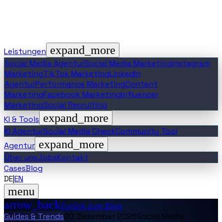
expand_more
Leistungen
Social Media Agentur
Social Media Marketing
Instagram
Marketing
TikTok Marketing
LinkedIn
Agentur
Performance Marketing
Content
Marketing
Facebook Marketing
Influencer
Marketing
Social Recruiting
expand_more
KI & Tools
KI Agentur
Social Media Check
Community Tool
expand_more
Agentur
Über uns
Jobs
Kontakt
Cases
Blog
DE
|
EN
menu
arrow_back
Zurück zum Blog
Guides & Trends
20. Dezember 2025
Social Media