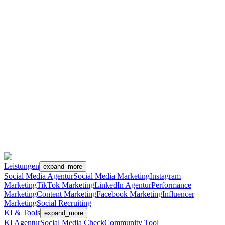
Leistungen
expand_more
Social Media Agentur
Social Media Marketing
Instagram
Marketing
TikTok Marketing
LinkedIn Agentur
Performance
Marketing
Content Marketing
Facebook Marketing
Influencer
Marketing
Social Recruiting
KI & Tools
expand_more
KI Agentur
Social Media Check
Community Tool