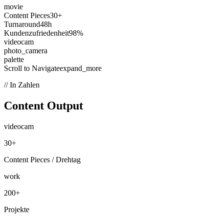
movie
Content Pieces
30+
Turnaround
48h
Kundenzufriedenheit
98%
videocam
photo_camera
palette
Scroll to Navigate
expand_more
// In Zahlen
Content
Output
videocam
30+
Content Pieces / Drehtag
work
200+
Projekte