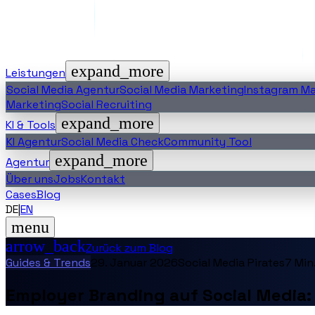
expand_more
Leistungen
Social Media Agentur
Social Media Marketing
Instagram Ma
Marketing
Social Recruiting
expand_more
KI & Tools
KI Agentur
Social Media Check
Community Tool
expand_more
Agentur
Über uns
Jobs
Kontakt
Cases
Blog
DE
|
EN
menu
arrow_back
Zurück zum Blog
Guides & Trends
29. Januar 2026
Social Media Pirates
7
Min.
Employer Branding auf Social Media: 