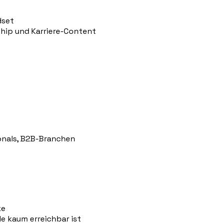
dset
hip und Karriere-Content
onals, B2B-Branchen
ke
e kaum erreichbar ist