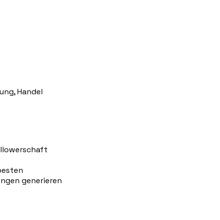
tung, Handel
llowerschaft
besten
ungen generieren